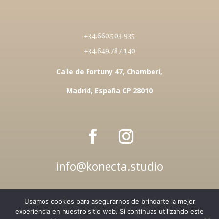
+34.660.503.935
+34.649.787.140
Calle de Fortuny 47, Chamberí,
Madrid, España CP 28010
info@konecta.studio
Usamos cookies para asegurarnos de brindarte la mejor
|
Konecta Studio
® 2023 – 2025 | Desarrollado por
experiencia en nuestro sitio web. Si continuas utilizando este
Jorge Xapa